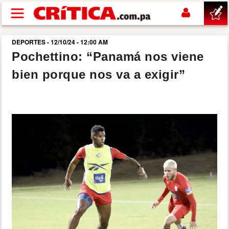
Pasar al contenido principal
DEPORTES - 12/10/24 - 12:00 AM
buscar
Pochettino: “Panamá nos viene
bien porque nos va a exigir”
SUCESOS
NACIONAL
POLÍTICA
SHOW
DEPORTES
MUNDO