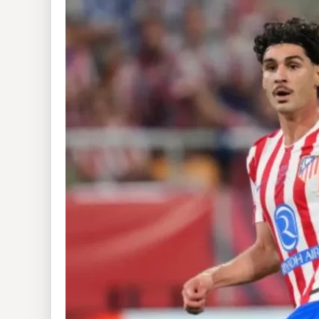
Insólitas
Multimedia
Impreso