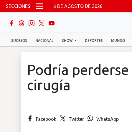
Pasar al contenido principal
SECCIONES
6 DE AGOSTO DE 2026
buscar
SUCESOS
NACIONAL
SHOW
DEPORTES
MUNDO
Sucesos
Nacional
Podría perderse
Política
cirugía
Show
Deportes
Facebook
Twitter
WhatsApp
Mundo