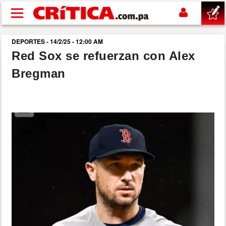
Pasar al contenido principal
DEPORTES - 14/2/25 - 12:00 AM
buscar
Red Sox se refuerzan con Alex
Bregman
SUCESOS
NACIONAL
POLÍTICA
SHOW
DEPORTES
MUNDO