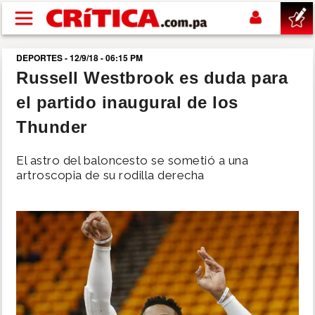
Pasar al contenido principal
DEPORTES - 12/9/18 - 06:15 PM
buscar
Russell Westbrook es duda para
el partido inaugural de los
SUCESOS
Thunder
NACIONAL
El astro del baloncesto se sometió a una
artroscopia de su rodilla derecha
POLÍTICA
SHOW
DEPORTES
MUNDO