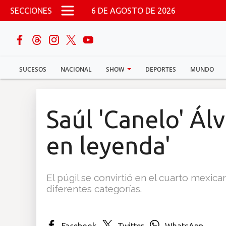
Pasar al contenido principal
SECCIONES
6 DE AGOSTO DE 2026
buscar
SUCESOS
NACIONAL
SHOW
DEPORTES
MUNDO
Sucesos
Nacional
Saúl 'Canelo' Ál
Política
en leyenda'
Show
El púgil se convirtió en el cuarto mexic
Deportes
diferentes categorías.
Mundo
Facebook
Twitter
WhatsApp