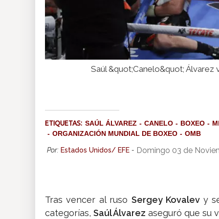
Saúl &quot;Canelo&quot; Álvarez 
ETIQUETAS:
SAÚL ÁLVAREZ
CANELO
BOXEO
M
ORGANIZACIÓN MUNDIAL DE BOXEO
OMB
Domingo 03 de Noviem
Por:
Estados Unidos/ EFE
-
Tras vencer al ruso
Sergey Kovalev
y s
categorías,
Saúl Álvarez
aseguró que su vi