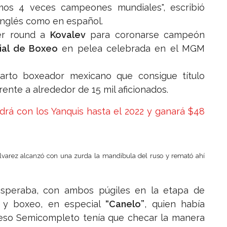
os 4 veces campeones mundiales", escribió
inglés como en español.
er round a
Kovalev
para coronarse campeón
ial de Boxeo
en pelea celebrada en el MGM
uarto boxeador mexicano que consigue título
rente a alrededor de 15 mil aficionados.
á con los Yanquis hasta el 2022 y ganará $48
Álvarez alcanzó con una zurda la mandíbula del ruso y remató ahí
speraba, con ambos púgiles en la etapa de
a y boxeo, en especial
“Canelo”
, quien había
peso Semicompleto tenía que checar la manera