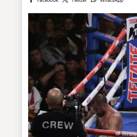
Insólitas
Multimedia
Impreso