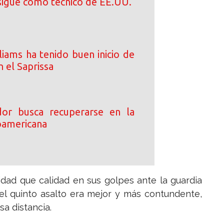
sigue como técnico de EE.UU.
iams ha tenido buen inicio de
 el Saprissa
or busca recuperarse en la
oamericana
idad que calidad en sus golpes ante la guardia
 el quinto asalto era mejor y más contundente,
a distancia.