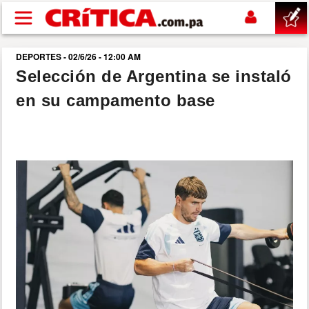
Pasar al contenido principal
DEPORTES - 02/6/26 - 12:00 AM
buscar
Selección de Argentina se instaló
en su campamento base
SUCESOS
NACIONAL
POLÍTICA
SHOW
DEPORTES
MUNDO