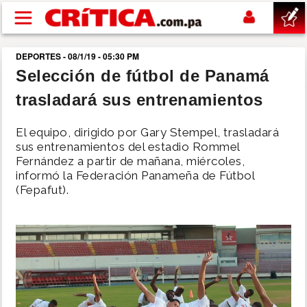
Pasar al contenido principal
DEPORTES - 08/1/19 - 05:30 PM
buscar
Selección de fútbol de Panamá
trasladará sus entrenamientos
SUCESOS
El equipo, dirigido por Gary Stempel, trasladará
NACIONAL
sus entrenamientos del estadio Rommel
Fernández a partir de mañana, miércoles,
informó la Federación Panameña de Fútbol
POLÍTICA
(Fepafut).
SHOW
DEPORTES
MUNDO