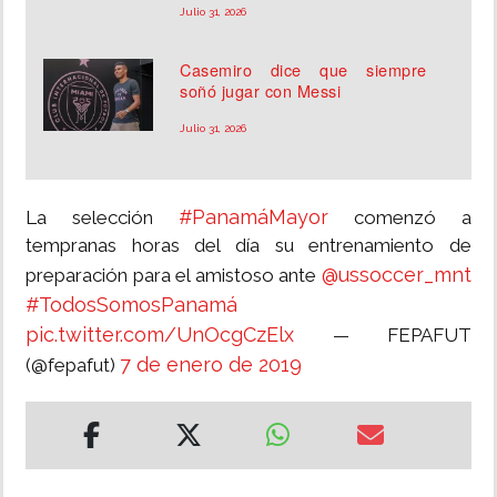
Julio 31, 2026
Casemiro dice que siempre
soñó jugar con Messi
Julio 31, 2026
#PanamáMayor
La selección
comenzó a
tempranas horas del día su entrenamiento de
@ussoccer_mnt
preparación para el amistoso ante
#TodosSomosPanamá
pic.twitter.com/UnOcgCzElx
— FEPAFUT
7 de enero de 2019
(@fepafut)