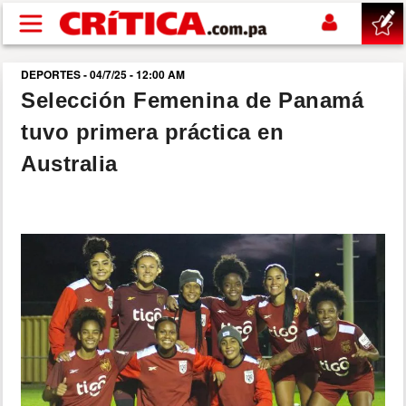
Pasar al contenido principal
DEPORTES - 04/7/25 - 12:00 AM
buscar
Selección Femenina de Panamá
tuvo primera práctica en
SUCESOS
Australia
NACIONAL
POLÍTICA
SHOW
DEPORTES
MUNDO