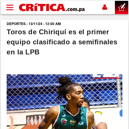
Pasar al contenido principal
DEPORTES - 13/11/24 - 12:00 AM
buscar
Toros de Chiriquí es el primer
equipo clasificado a semifinales
SUCESOS
en la LPB
NACIONAL
POLÍTICA
SHOW
DEPORTES
MUNDO