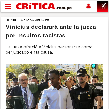
Pasar al contenido principal
DEPORTES - 10/1/25 - 09:32 PM
buscar
Vinicius declarará ante la jueza
por insultos racistas
SUCESOS
La jueza ofreció a Vinicius personarse como
NACIONAL
perjudicado en la causa.
POLÍTICA
SHOW
DEPORTES
MUNDO