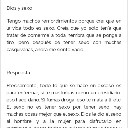
Dios y sexo
INSÓLITAS
Tengo muchos remordimientos porque creí que en
MULTIMEDIA
la vida todo es sexo. Creía que yo solo tenía que
tratar de comerme a toda hembra que se ponga a
tiro, pero después de tener sexo con muchas
IMPRESO
casquivanas, ahora me siento vacío.
Respuesta
Precisamente, todo lo que se hace en exceso es
para enfermar, si te masturbas como un presidiario,
eso hace daño. Si fumas droga, eso te mata a ti, etc.
El sexo no es tener sexo por tener sexo, hay
muchas cosas mejor que el sexo. Dios le dio el sexo
al hombre y a la mujer para disfrutarlo en