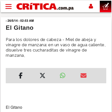
Pasar al contenido principal
- 26/5/14 - 02:53 AM
buscar
El Gitano
SUCESOS
Para los dolores de cabeza - Miel de abeja y
vinagre de manzana: en un vaso de agua caliente,
disuelve tres cucharaditas de vinagre de
NACIONAL
manzana,
POLÍTICA
SHOW
DEPORTES
El Gitano
MUNDO