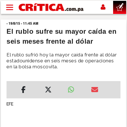
Pasar al contenido principal
- 19/8/15 - 11:45 AM
buscar
El rublo sufre su mayor caída en
seis meses frente al dólar
SUCESOS
El rublo sufrió hoy la mayor caída frente al dólar
NACIONAL
estadounidense en seis meses de operaciones
en la bolsa moscovita.
POLÍTICA
SHOW
EFE
DEPORTES
MUNDO