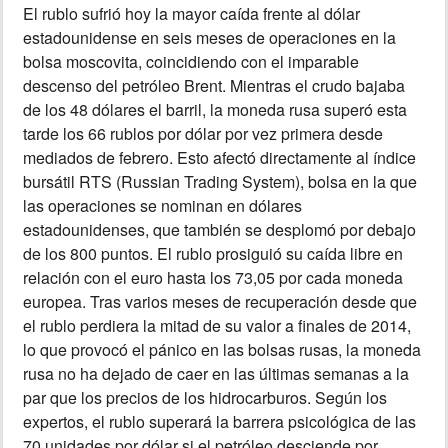
El rublo sufrió hoy la mayor caída frente al dólar
estadounidense en seis meses de operaciones en la
INSÓLITAS
bolsa moscovita, coincidiendo con el imparable
descenso del petróleo Brent. Mientras el crudo bajaba
MULTIMEDIA
de los 48 dólares el barril, la moneda rusa superó esta
tarde los 66 rublos por dólar por vez primera desde
IMPRESO
mediados de febrero. Esto afectó directamente al índice
bursátil RTS (Russian Trading System), bolsa en la que
las operaciones se nominan en dólares
estadounidenses, que también se desplomó por debajo
de los 800 puntos. El rublo prosiguió su caída libre en
relación con el euro hasta los 73,05 por cada moneda
europea. Tras varios meses de recuperación desde que
el rublo perdiera la mitad de su valor a finales de 2014,
lo que provocó el pánico en las bolsas rusas, la moneda
rusa no ha dejado de caer en las últimas semanas a la
par que los precios de los hidrocarburos. Según los
expertos, el rublo superará la barrera psicológica de las
70 unidades por dólar si el petróleo desciende por