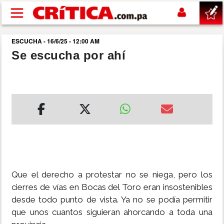
Pasar al contenido principal
ESCUCHA - 16/6/25 - 12:00 AM
buscar
Se escucha por ahí
SUCESOS
NACIONAL
POLÍTICA
SHOW
Que el derecho a protestar no se niega, pero los
DEPORTES
cierres de vías en Bocas del Toro eran insostenibles
desde todo punto de vista. Ya no se podía permitir
que unos cuantos siguieran ahorcando a toda una
MUNDO