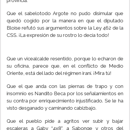
provincia.
INSÓLITAS
Que el sabelotodo Argote no pudo disimular que
quedó cogido por la manera en que el diputado
MULTIMEDIA
Bloise refutó sus argumentos sobre la Ley 462 de la
CSS. ¡La expresión de su rostro lo decía todo!
IMPRESO
Que un vicealcalde resentido, porque lo echaron de
su oficina, parece que, en el conflicto de Medio
Oriente, está del lado del régimen iraní. ¡Mira tú!
Que el que anda con las piernas de trapo y con
insomnio es Nandito Beca por los señalamientos en
su contra por enriquecimiento injustificado. Se le ha
visto desganado y caminando cabizbajo.
Que el pueblo pide a agritos ver subir y bajar
escaleras a Gaby “4x8”, a Sabonge y otros del