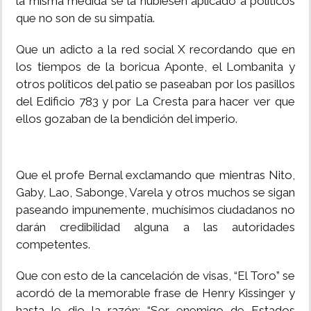
la misma medida se la hubiesen aplicado a políticos
que no son de su simpatía.
INSÓLITAS
Que un adicto a la red social X recordando que en
MULTIMEDIA
los tiempos de la boricua Aponte, el Lombanita y
otros políticos del patio se paseaban por los pasillos
del Edificio 783 y por La Cresta para hacer ver que
IMPRESO
ellos gozaban de la bendición del imperio.
Que el profe Bernal exclamando que mientras Nito,
Gaby, Lao, Sabonge, Varela y otros muchos se sigan
paseando impunemente, muchísimos ciudadanos no
darán credibilidad alguna a las autoridades
competentes.
Que con esto de la cancelación de visas, “El Toro” se
acordó de la memorable frase de Henry Kissinger y
hasta le dio la razón: “Ser enemigo de Estados