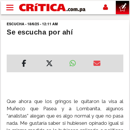
Pasar al contenido principal
ESCUCHA - 18/6/25 - 12:11 AM
buscar
Se escucha por ahí
SUCESOS
NACIONAL
POLÍTICA
SHOW
Que ahora que los gringos le quitaron la visa al
DEPORTES
Muñeco que Pasea y a Lombanita, algunos
“analistas” alegan que es algo normal y que no pasa
nada. Me gustaría saber si hubiesen opinado igual si
MUNDO