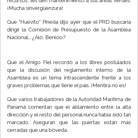
recursos, les den mantenimiento a sus áreas verdes.
¡Mucha sinvergüenzura!
INSÓLITAS
Que "Huevito" Pineda dijo ayer que el PRD buscaría
MULTIMEDIA
dirigir la Comisión de Presupuesto de la Asamblea
Nacional... ¿Aló, Benicio?
IMPRESO
Que el Amigo Fiel recordó a los libres postulados
que la discusión del reglamento interno de la
Asamblea es un tema intrascendente frente a los
graves problemas que tiene el país. ¡Mentira no es!
Que varios trabajadores de la Autoridad Marítima de
Panamá comentan que el aislamiento entre la alta
dirección y el resto del personal nunca había sido tan
marcado. Aseguran que las puertas están más
cerradas que una bóveda.