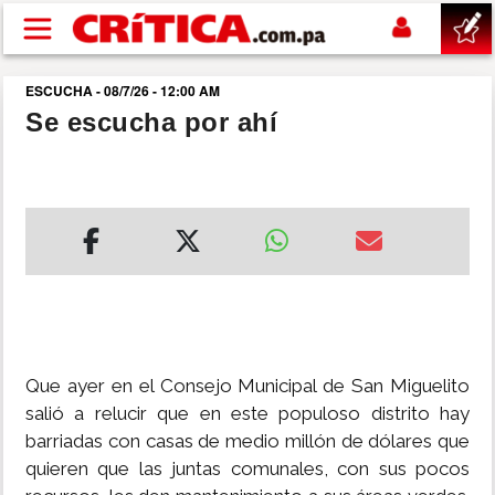
Pasar al contenido principal
ESCUCHA - 08/7/26 - 12:00 AM
buscar
Se escucha por ahí
SUCESOS
NACIONAL
POLÍTICA
SHOW
Que ayer en el Consejo Municipal de San Miguelito
DEPORTES
salió a relucir que en este populoso distrito hay
barriadas con casas de medio millón de dólares que
quieren que las juntas comunales, con sus pocos
MUNDO