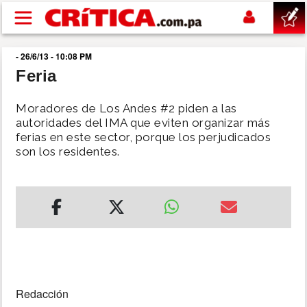
Pasar al contenido principal
- 26/6/13 - 10:08 PM
buscar
Feria
SUCESOS
Moradores de Los Andes #2 piden a las
autoridades del IMA que eviten organizar más
ferias en este sector, porque los perjudicados
NACIONAL
son los residentes.
POLÍTICA
SHOW
DEPORTES
Redacción
MUNDO