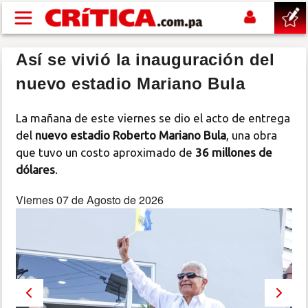
Pasar al contenido principal
Así se vivió la inauguración del
buscar
nuevo estadio Mariano Bula
SUCESOS
La mañana de este viernes se dio el acto de entrega
del
nuevo estadio Roberto Mariano Bula
, una obra
NACIONAL
que tuvo un costo aproximado de
36 millones de
dólares
.
POLÍTICA
Viernes 07 de Agosto de 2026
SHOW
DEPORTES
MUNDO
Previous
Next