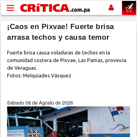
Pasar al contenido principal
¡Caos en Pixvae! Fuerte brisa
buscar
arrasa techos y causa temor
SUCESOS
Fuerte brisa causa voladuras de techos en la
comunidad costera de Pixvae, Las Pamas, provincia
NACIONAL
de Veraguas.
Fotos: Melquiades Vásquez
POLÍTICA
SHOW
Sábado 08 de Agosto de 2026
DEPORTES
MUNDO