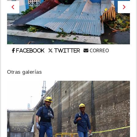
Previous
Next
INSÓLITAS
MULTIMEDIA
IMPRESO
CORREO
Facebook
Twitter
Otras galerías