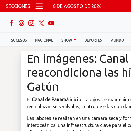
Pasar al contenido principal
SECCIONES
8 DE AGOSTO DE 2026
buscar
SUCESOS
NACIONAL
SHOW
DEPORTES
MUNDO
Sucesos
En imágenes: Cana
Nacional
reacondiciona las h
Política
Gatún
Show
El
Canal de Panamá
inició trabajos de mantenimi
reemplazan seis válvulas, cuatro de ellas con d
Deportes
Las labores se realizan en una cámara seca y fo
Mundo
interoceánica, una infraestructura clave para e