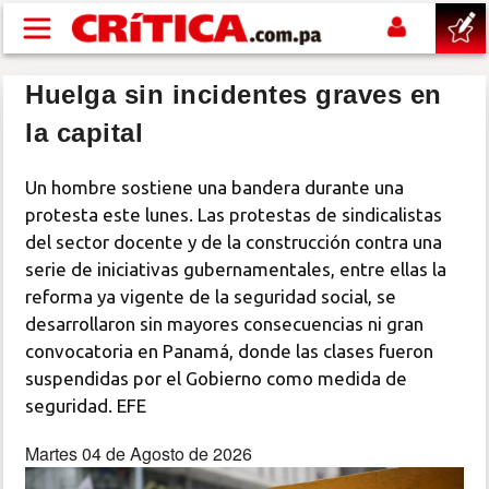
Pasar al contenido principal
Huelga sin incidentes graves en
buscar
la capital
SUCESOS
Un hombre sostiene una bandera durante una
protesta este lunes. Las protestas de sindicalistas
NACIONAL
del sector docente y de la construcción contra una
serie de iniciativas gubernamentales, entre ellas la
POLÍTICA
reforma ya vigente de la seguridad social, se
desarrollaron sin mayores consecuencias ni gran
SHOW
convocatoria en Panamá, donde las clases fueron
suspendidas por el Gobierno como medida de
seguridad. EFE
DEPORTES
Martes 04 de Agosto de 2026
MUNDO