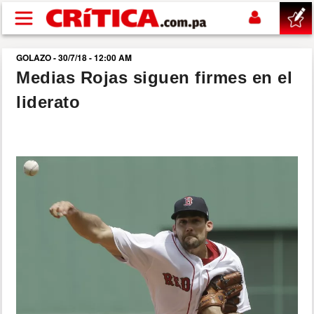
Pasar al contenido principal
GOLAZO - 30/7/18 - 12:00 AM
buscar
Medias Rojas siguen firmes en el
liderato
SUCESOS
NACIONAL
POLÍTICA
SHOW
DEPORTES
MUNDO