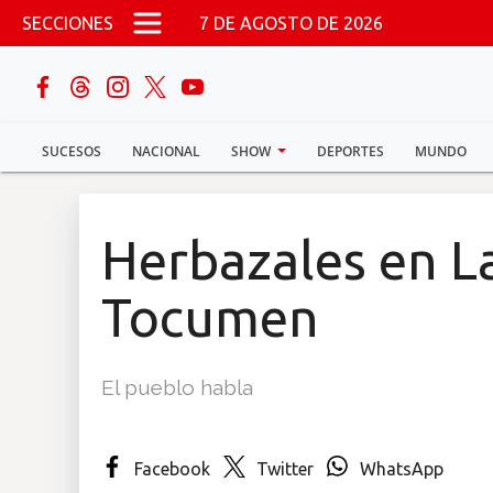
Pasar al contenido principal
SECCIONES
7 DE AGOSTO DE 2026
buscar
SUCESOS
NACIONAL
SHOW
DEPORTES
MUNDO
Sucesos
Nacional
Herbazales en La
Política
Tocumen
Show
El pueblo habla
Deportes
Facebook
Twitter
WhatsApp
Mundo