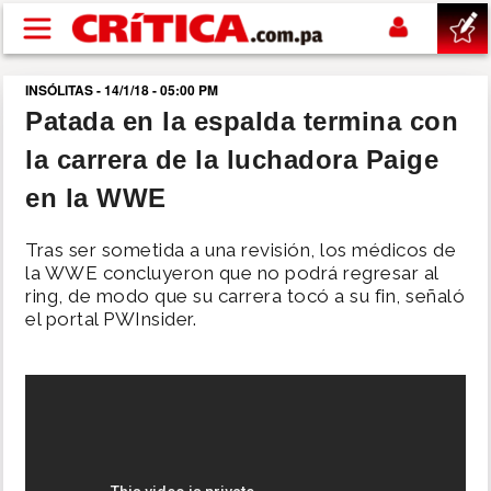
Pasar al contenido principal
INSÓLITAS - 14/1/18 - 05:00 PM
buscar
Patada en la espalda termina con
la carrera de la luchadora Paige
SUCESOS
en la WWE
NACIONAL
Tras ser sometida a una revisión, los médicos de
la WWE concluyeron que no podrá regresar al
POLÍTICA
ring, de modo que su carrera tocó a su fin, señaló
el portal PWInsider.
SHOW
DEPORTES
MUNDO