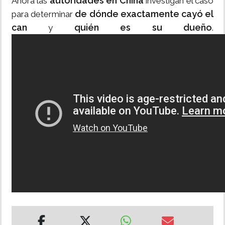
autoridades en China
Ahora las
investigan el caso
de dónde exactamente cayó el
para determinar
can
quién es su dueño
y
.