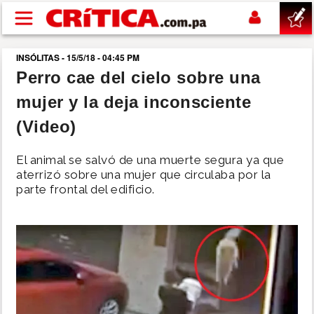
Pasar al contenido principal
INSÓLITAS - 15/5/18 - 04:45 PM
buscar
Perro cae del cielo sobre una
mujer y la deja inconsciente
SUCESOS
(Video)
NACIONAL
El animal se salvó de una muerte segura ya que
aterrizó sobre una mujer que circulaba por la
POLÍTICA
parte frontal del edificio.
SHOW
DEPORTES
MUNDO