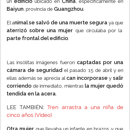
edificio
China
un
ubicado en
, específicamente en
Baiyun
Guangzhou
, provincia de
.
nimal se salvó de una muerte segura
El a
ya que
aterrizó sobre una mujer
que circulaba por la
parte frontal del edificio
.
captadas por una
Las insólitas imágenes fueron
cámara de seguridad
el pasado 15 de abril y en
can incorporase
salir
ellas además se aprecia al
y
corriendo
la mujer quedó
de inmediato, mientras
tendida en la acera
.
LEE TAMBIÉN:
Tren arrastra a una niña de
cinco años (Video)
Otra mujer
que llevaba un infante en brazos y que