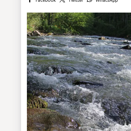
Insólitas
Multimedia
Impreso