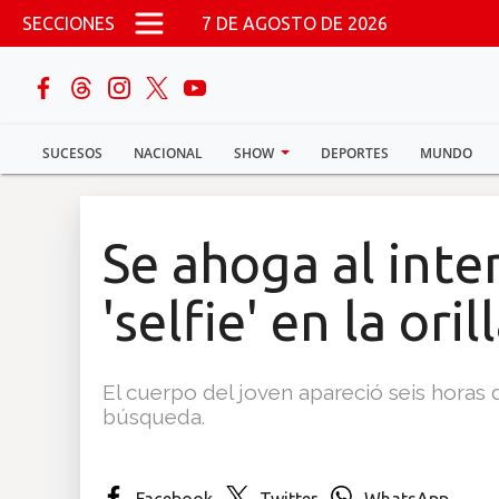
Pasar al contenido principal
SECCIONES
7 DE AGOSTO DE 2026
buscar
SUCESOS
NACIONAL
SHOW
DEPORTES
MUNDO
Sucesos
Nacional
Se ahoga al inte
Política
'selfie' en la ori
Show
El cuerpo del joven apareció seis horas
Deportes
búsqueda.
Mundo
Facebook
Twitter
WhatsApp