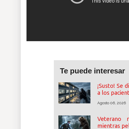
Te puede interesar
¡Susto! Se 
a los pacien
Agosto 06, 2026
Veterano 
mientras pel