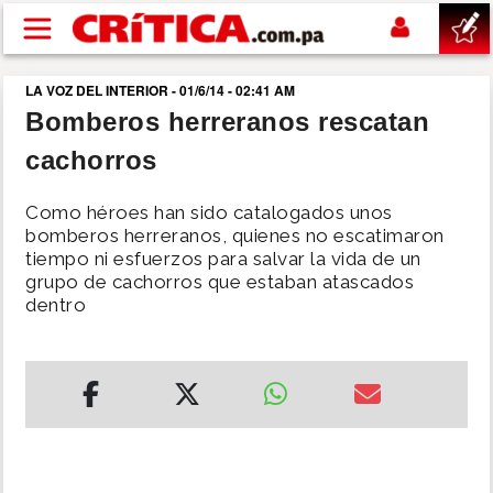
Pasar al contenido principal
LA VOZ DEL INTERIOR - 01/6/14 - 02:41 AM
buscar
Bomberos herreranos rescatan
cachorros
SUCESOS
Como héroes han sido catalogados unos
NACIONAL
bomberos herreranos, quienes no escatimaron
tiempo ni esfuerzos para salvar la vida de un
grupo de cachorros que estaban atascados
POLÍTICA
dentro
SHOW
DEPORTES
MUNDO