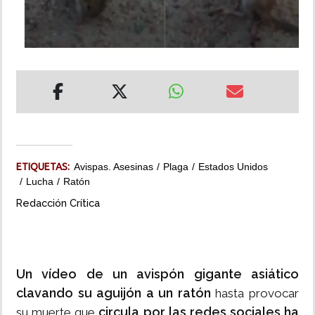
INSÓLITAS
MULTIMEDIA
IMPRESO
ETIQUETAS:
Avispas. Asesinas
Plaga
Estados Unidos
Lucha
Ratón
Redacción Crítica
Un vídeo de un avispón gigante asiático
clavando su aguijón a un ratón
hasta provocar
circula por las redes sociales ha
su muerte que