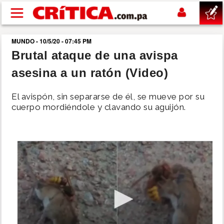
Pasar al contenido principal
MUNDO - 10/5/20 - 07:45 PM
buscar
Brutal ataque de una avispa
asesina a un ratón (Video)
SUCESOS
El avispón, sin separarse de él, se mueve por su
NACIONAL
cuerpo mordiéndole y clavando su aguijón.
POLÍTICA
SHOW
DEPORTES
MUNDO