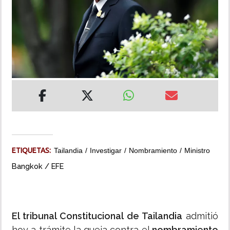
INSÓLITAS
MULTIMEDIA
IMPRESO
ETIQUETAS:
Tailandia
Investigar
Nombramiento
Ministro
Bangkok / EFE
El tribunal Constitucional de Tailandia
admitió
hoy a trámite la queja contra el
nombramiento