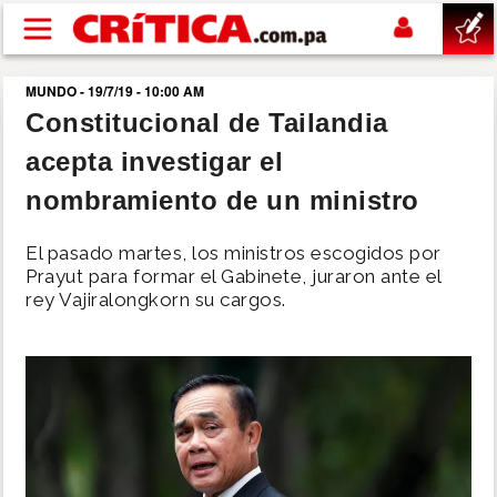
Pasar al contenido principal
MUNDO - 19/7/19 - 10:00 AM
buscar
Constitucional de Tailandia
acepta investigar el
SUCESOS
nombramiento de un ministro
NACIONAL
El pasado martes, los ministros escogidos por
Prayut para formar el Gabinete, juraron ante el
POLÍTICA
rey Vajiralongkorn su cargos.
SHOW
DEPORTES
MUNDO