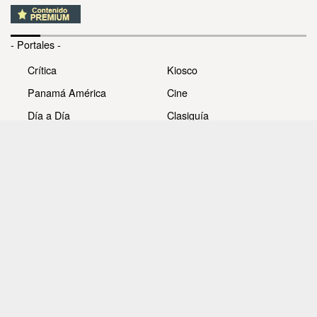
- Portales -
Crítica
Kiosco
Panamá América
Cine
Día a Día
Clasiguía
Mujer
Prémiate
Recetas
Impresora Pacífico
- Redes sociales -
Noticias
Whatsappcri
Videos
Galerías
Todos los derechos reservados Editora Panamá América
S.A. - Ciudad de Panamá - Panamá 2026.