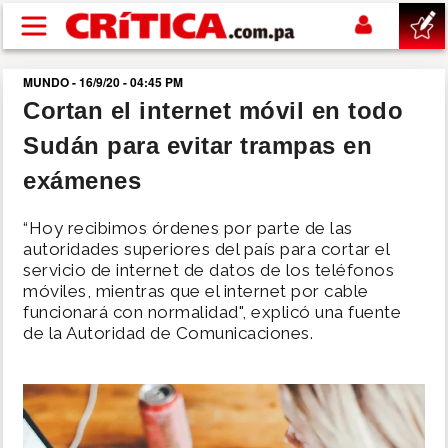
Pasar al contenido principal
MUNDO - 16/9/20 - 04:45 PM
buscar
Cortan el internet móvil en todo
Sudán para evitar trampas en
SUCESOS
exámenes
NACIONAL
“Hoy recibimos órdenes por parte de las
autoridades superiores del país para cortar el
POLÍTICA
servicio de internet de datos de los teléfonos
móviles, mientras que el internet por cable
funcionará con normalidad", explicó una fuente
SHOW
de la Autoridad de Comunicaciones.
DEPORTES
MUNDO