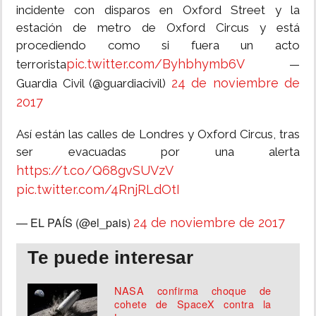
incidente con disparos en Oxford Street y la
estación de metro de Oxford Circus y está
procediendo como si fuera un acto
pic.twitter.com/Byhbhymb6V
terrorista
—
24 de noviembre de
Guardia Civil (@guardiacivil)
2017
Así están las calles de Londres y Oxford Circus, tras
ser evacuadas por una alerta
https://t.co/Q68gvSUVzV
pic.twitter.com/4RnjRLdOtI
— EL PAÍS (@el_pais)
24 de noviembre de 2017
Te puede interesar
NASA confirma choque de
cohete de SpaceX contra la