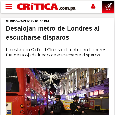
Pasar al contenido principal
MUNDO - 24/11/17 - 01:00 PM
buscar
Desalojan metro de Londres al
escucharse disparos
SUCESOS
La estación Oxford Circus del metro en Londres
NACIONAL
fue desalojada luego de escucharse disparos.
POLÍTICA
SHOW
DEPORTES
MUNDO