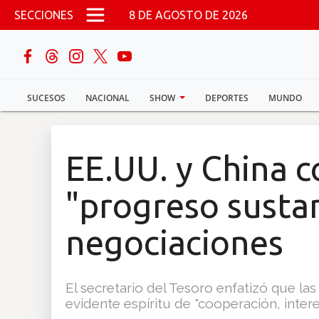
Pasar al contenido principal
SECCIONES
8 DE AGOSTO DE 2026
buscar
SUCESOS
NACIONAL
SHOW
DEPORTES
MUNDO
Sucesos
Nacional
EE.UU. y China 
Política
"progreso sustan
Show
negociaciones
Deportes
El secretario del Tesoro enfatizó que la
evidente espíritu de "cooperación, inte
Mundo