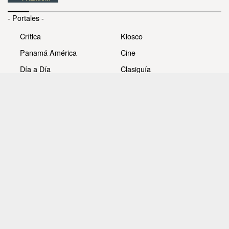
- Portales -
Crítica
Kiosco
Panamá América
Cine
Día a Día
Clasiguía
Mujer
Prémiate
Recetas
Impresora Pacífico
- Redes sociales -
Noticias
Whatsappcri
Videos
Galerías
Todos los derechos reservados Editora Panamá América
S.A. - Ciudad de Panamá - Panamá 2026.
Prohibida su reproducción total o parcial, sin autorización
escrita de su titular.