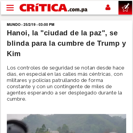
Pasar al contenido principal
MUNDO - 25/2/19 - 03:00 PM
buscar
Hanoi, la "ciudad de la paz", se
blinda para la cumbre de Trump y
SUCESOS
Kim
NACIONAL
Los controles de seguridad se notan desde hace
días, en especial en las calles más céntricas, con
POLÍTICA
militares y policías patrullando de forma
constante y con un contingente de miles de
agentes esperando a ser desplegado durante la
SHOW
cumbre.
DEPORTES
MUNDO