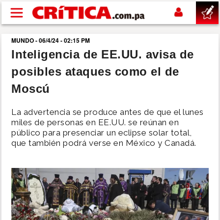
Pasar al contenido principal
MUNDO - 06/4/24 - 02:15 PM
buscar
Inteligencia de EE.UU. avisa de
posibles ataques como el de
SUCESOS
Moscú
NACIONAL
La advertencia se produce antes de que el lunes
miles de personas en EE.UU. se reúnan en
POLÍTICA
público para presenciar un eclipse solar total,
que también podrá verse en México y Canadá.
SHOW
DEPORTES
MUNDO