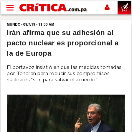
Pasar al contenido principal
MUNDO - 09/7/19 - 11:00 AM
buscar
Irán afirma que su adhesión al
pacto nuclear es proporcional a
SUCESOS
la de Europa
NACIONAL
El portavoz insistió en que las medidas tomadas
por Teherán para reducir sus compromisos
POLÍTICA
nucleares "son para salvar el acuerdo".
SHOW
DEPORTES
MUNDO