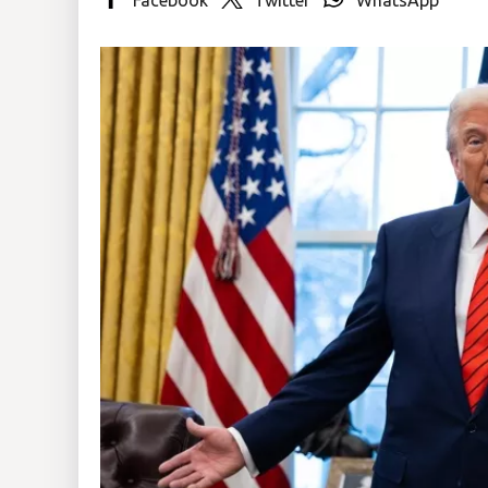
Insólitas
Multimedia
Impreso