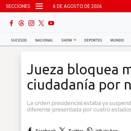
Pasar al contenido principal
SECCIONES
6 DE AGOSTO DE 2026
buscar
SUCESOS
NACIONAL
SHOW
DEPORTES
MUNDO
Sucesos
Nacional
Jueza bloquea m
Política
ciudadanía por 
Show
La orden presidencial estaba ya suspend
Deportes
diferente presentada por cuatro estado
Mundo
Facebook
Twitter
WhatsApp