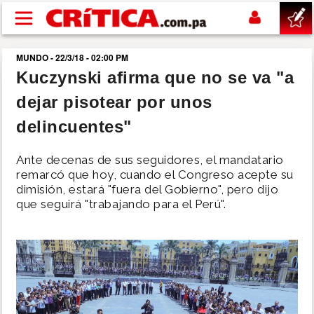
Pasar al contenido principal
MUNDO - 22/3/18 - 02:00 PM
buscar
Kuczynski afirma que no se va "a
dejar pisotear por unos
SUCESOS
delincuentes"
NACIONAL
Ante decenas de sus seguidores, el mandatario
remarcó que hoy, cuando el Congreso acepte su
POLÍTICA
dimisión, estará "fuera del Gobierno", pero dijo
que seguirá "trabajando para el Perú".
SHOW
DEPORTES
MUNDO