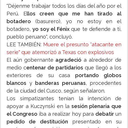
"Déjenme trabajar todos los días del año por el
Perú. E
llos creen que me han tirado al
botadero
(basurero), yo no estoy en el
botadero,
yo soy el Fénix
que te defiende a ti,
pueblo peruano", concluyó.
LEE TAMBIÉN:
Muere el presunto "atacante en
serie" que atemorizó a Texas con explosivos
El aún gobernante
agradeció
a alrededor de
medio c
entenar de partidarios
que llegó a los
exteriores de su casa
portando globos
blancos
y
banderas peruanas
, procedentes
de la ciudad del Cusco, según señalaron.
Los simpatizantes tenían la intención de
apoyar a Kuczynski en la
sesión plenaria que
el Congreso
iba a realizar hoy para
debatir
un
pedido de destitución
presentado en su