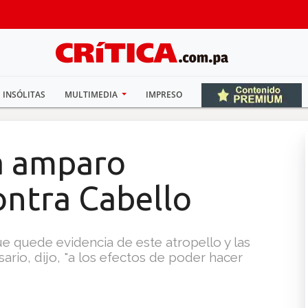
INSÓLITAS
MULTIMEDIA
IMPRESO
a amparo
ontra Cabello
 quede evidencia de este atropello y las
ario, dijo, "a los efectos de poder hacer