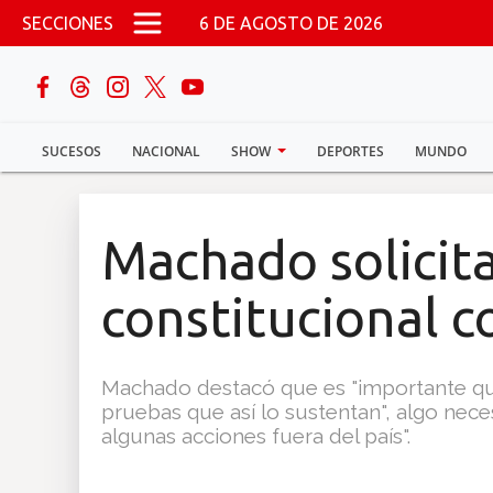
Pasar al contenido principal
SECCIONES
6 DE AGOSTO DE 2026
buscar
SUCESOS
NACIONAL
SHOW
DEPORTES
MUNDO
Sucesos
Nacional
Machado solicit
Política
constitucional c
Show
Machado destacó que es "importante que
Deportes
pruebas que así lo sustentan", algo neces
algunas acciones fuera del país".
Mundo