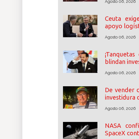
Agosto 06, 2026
Ceuta exig
apoyo logíst
Agosto 06, 2026
¡Tanquetas 
blindan inve
Agosto 06, 2026
De vender d
investidura 
Agosto 06, 2026
NASA conf
SpaceX cont