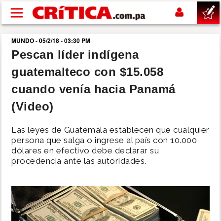
Pasar al contenido principal
MUNDO - 05/2/18 - 03:30 PM
buscar
Pescan líder indígena
guatemalteco con $15.058
SUCESOS
cuando venía hacia Panamá
NACIONAL
(Video)
POLÍTICA
Las leyes de Guatemala establecen que cualquier
persona que salga o ingrese al país con 10.000
dólares en efectivo debe declarar su
SHOW
procedencia ante las autoridades.
DEPORTES
MUNDO