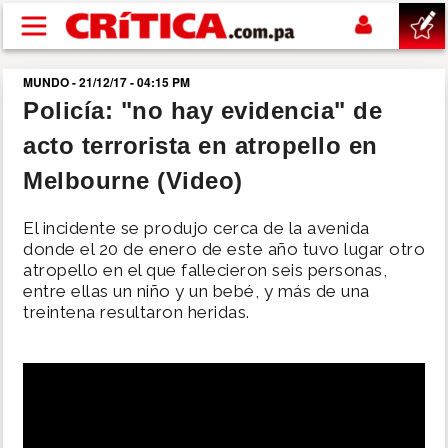
Pasar al contenido principal
MUNDO - 21/12/17 - 04:15 PM
buscar
Policía: "no hay evidencia" de
acto terrorista en atropello en
SUCESOS
Melbourne (Video)
NACIONAL
El incidente se produjo cerca de la avenida
donde el 20 de enero de este año tuvo lugar otro
POLÍTICA
atropello en el que fallecieron seis personas,
entre ellas un niño y un bebé, y más de una
treintena resultaron heridas.
SHOW
DEPORTES
MUNDO