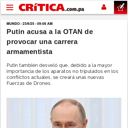
Pasar al contenido principal
MUNDO - 23/6/25 - 09:06 AM
buscar
Putin acusa a la OTAN de
provocar una carrera
SUCESOS
armamentista
NACIONAL
Putin también desveló que, debido a la mayor
importancia de los aparatos no tripulados en los
POLÍTICA
conflictos actuales, se creará unas nuevas
Fuerzas de Drones.
SHOW
DEPORTES
MUNDO