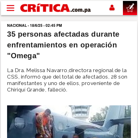
Pasar al contenido principal
NACIONAL - 18/6/25 - 02:45 PM
buscar
35 personas afectadas durante
enfrentamientos en operación
SUCESOS
"Omega"
NACIONAL
La Dra. Melissa Navarro,directora regional de la
CSS, informó que del total de afectados, 28 son
POLÍTICA
manifestantes y uno de ellos, proveniente de
Chiriquí Grande, falleció.
SHOW
DEPORTES
MUNDO