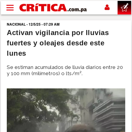
Pasar al contenido principal
NACIONAL - 12/5/25 - 07:29 AM
buscar
Activan vigilancia por lluvias
fuertes y oleajes desde este
SUCESOS
lunes
NACIONAL
Se estiman acumulados de lluvia diarios entre 20
y 100 mm (milímetros) o lts/m².
POLÍTICA
SHOW
DEPORTES
MUNDO