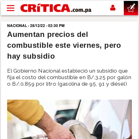
Pasar al contenido principal
NACIONAL - 28/12/22 - 02:30 PM
buscar
Aumentan precios del
combustible este viernes, pero
SUCESOS
hay subsidio
NACIONAL
El Gobierno Nacional estableció un subsidio que
fija el costo del combustible en B/.3.25 por galón
POLÍTICA
o B/.0.859 por litro (gasolina de 95, 91 y diésel)
SHOW
DEPORTES
MUNDO