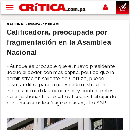
Pasar al contenido principal
NACIONAL - 09/5/24 - 12:00 AM
buscar
Calificadora, preocupada por
fragmentación en la Asamblea
SUCESOS
Nacional
NACIONAL
«Aunque es probable que el nuevo presidente
llegue al poder con más capital político que la
POLÍTICA
administración saliente de Cortizo, puede
resultar difícil para la nueva administración
introducir medidas oportunas y contundentes
SHOW
para gestionar los desafíos fiscales trabajando
con una asamblea fragmentada», dijo S&P.
DEPORTES
MUNDO