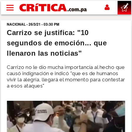
Pasar al contenido principal
NACIONAL - 26/3/21 - 03:30 PM
buscar
Carrizo se justifica: "10
segundos de emoción... que
SUCESOS
llenaron las noticias"
NACIONAL
Carrizo no le dio mucha importancia al hecho que
causó indignación e indicó "que es de humanos
POLÍTICA
vivir la alegría, llegará el momento para contestar
a esos ataques"
SHOW
DEPORTES
MUNDO