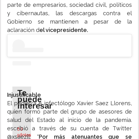
parte de empresarios, sociedad civil, políticos
y cibernautas, las descargas contra el
Gobierno se mantienen a pesar de la
aclaración d
el vicepresidente.
Te
Injustificable
puede
El pediatra e infectólogo Xavier Saez Llorens,
interesar
quien formó parte del grupo de asesores de
salud del Estado al inicio de la pandemia.
escribió a través de su cuenta de Twitter
50
pilotos
@xsaezll: "
Por más atenuantes que se