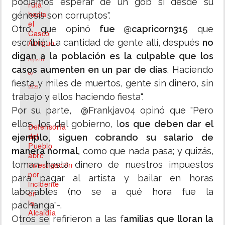
podíamos esperar de un gob si desde su
ruta
hacia
génesis son corruptos".
el
Otro que opinó
fue @capricorn315
que
Casco
Antiguo
escribió: La cantidad de gente allí, después
no
digan a la población es la culpable que los
Agosto
casos aumenten en un par de días
. Haciendo
07,
fiesta y miles de muertos, gente sin dinero, sin
2026
trabajo y ellos haciendo fiesta".
Por su parte, @Frankjav04 opinó que "Pero
ellos, los del gobierno, l
os que deben dar el
Defensoría
del
ejemplo, siguen cobrando su salario de
Pueblo
manera normal,
como que nada pasa; y quizás,
abre
investigación
toman hasta dinero de nuestros impuestos
por
para pagar al artista y bailar en horas
incidente
laborables (no se a qué hora fue la
en
la
pachanga"-.
Alcaldía
Otros se refirieron a las f
amilias que lloran la