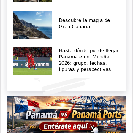
Ver
Descubre la magia de
esta
Gran Canaria
publicación
en
Instagram
Hasta dónde puede llegar
Panamá en el Mundial
2026: grupo, fechas,
figuras y perspectivas
n
bl
c
c
part
d
Diar
Crít
ca 
crit
c
U
m
pa)
o