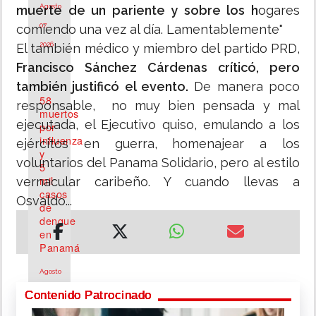
Agosto
muerte de un pariente y sobre los h
ogares
07,
comiendo una vez al día. Lamentablemente"
2026
El también médico y miembro del partido PRD,
Francisco Sánchez Cárdenas críticó, pero
también justificó el evento.
De manera poco
58
responsable, no muy bien pensada y mal
muertos
ejecutada, el Ejecutivo quiso, emulando a los
por
influenza
ejércitos en guerra, homenajear a los
y
voluntarios del Panama Solidario, pero al estilo
5
mil
vernacular caribeño. Y cuando llevas a
casos
Osvaldo...
de
dengue
en
Panamá
Agosto
07,
Contenido Patrocinado
2026