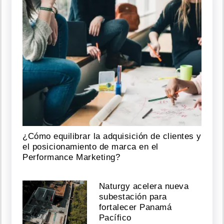
Mulino
llega
a
Cali
para
investidura
de
De
la
Espriella
y
¿Cómo equilibrar la adquisición de clientes y
fortalecer
el posicionamiento de marca en el
lazos
Performance Marketing?
Agosto
07,
Naturgy acelera nueva
2026
subestación para
fortalecer Panamá
Pacífico