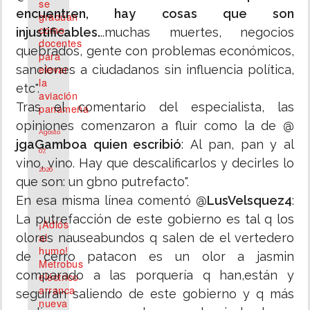
se
encuentren, hay cosas que son
gradúan
como
injustificables.
..muchas muertes, negocios
docentes
quebrados, gente con problemas económicos,
para
elevar
sanciones a ciudadanos sin influencia política,
la
etc".
aviación
Tras el comentario del especialista, las
panameña
opiniones comenzaron a fluir como la de
@
Agosto
jgaGamboa quien escribió
: Al pan, pan y al
07,
vino, vino. Hay que descalificarlos y decirles lo
2026
que son: un gbno putrefacto".
En esa misma línea comentó
@LusVelsquez4
:
La putrefacción de este gobierno es tal q los
¡Adiós
al
olores nauseabundos q salen de el vertedero
humo!
de cerro patacon es un olor a jasmin
Metrobus
comparado a las porquería q han,están y
eléctrico
arranca
seguirán saliendo de este gobierno y q más
nueva