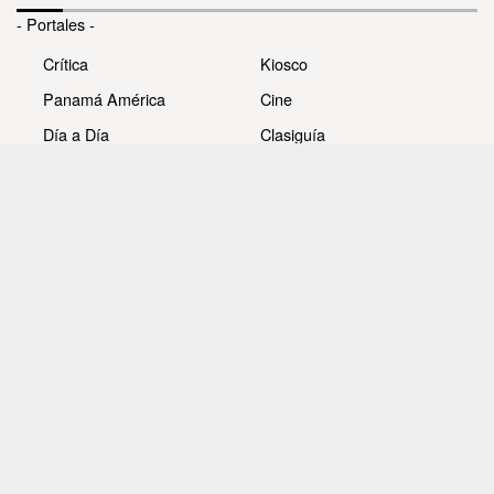
- Portales -
Crítica
Kiosco
Panamá América
Cine
Día a Día
Clasiguía
Mujer
Prémiate
Recetas
Impresora Pacífico
- Redes sociales -
Noticias
Whatsappcri
Videos
Galerías
Todos los derechos reservados Editora Panamá América
S.A. - Ciudad de Panamá - Panamá 2026.
Prohibida su reproducción total o parcial, sin autorización
escrita de su titular.