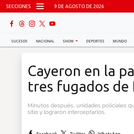
Pasar al contenido principal
SECCIONES
9 DE AGOSTO DE 2026
buscar
SUCESOS
NACIONAL
SHOW
DEPORTES
MUNDO
Sucesos
Nacional
Cayeron en la pa
Política
tres fugados de
Show
Minutos después, unidades policiales qu
Deportes
sitio y lograron interceptarlos.
Mundo
Facebook
Twitter
WhatsApp