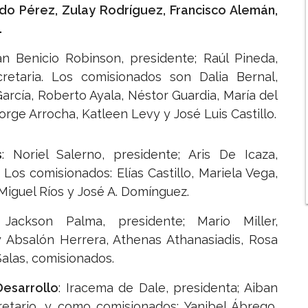
do Pérez, Zulay Rodríguez, Francisco Alemán,
.
n Benicio Robinson, presidente; Raúl Pineda,
retaria. Los comisionados son Dalia Bernal,
García, Roberto Ayala, Néstor Guardia, María del
Jorge Arrocha, Katleen Levy y José Luis Castillo.
s
: Noriel Salerno, presidente; Aris De Icaza,
 Los comisionados: Elías Castillo, Mariela Vega,
 Miguel Ríos y José A. Domínguez.
Jackson Palma, presidente; Mario Miller,
 y Absalón Herrera, Athenas Athanasiadis, Rosa
Salas, comisionados.
Desarrollo
: Iracema de Dale, presidenta; Aiban
cretario, y como comisionados: Yanibel Ábrego,