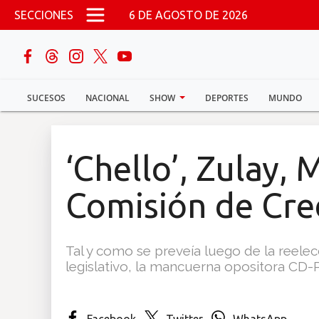
Pasar al contenido principal
SECCIONES
6 DE AGOSTO DE 2026
buscar
SUCESOS
NACIONAL
SHOW
DEPORTES
MUNDO
Sucesos
Nacional
‘Chello’, Zulay, 
Política
Comisión de Cre
Show
Tal y como se preveía luego de la reele
Deportes
legislativo, la mancuerna opositora CD-
Mundo
Facebook
Twitter
WhatsApp