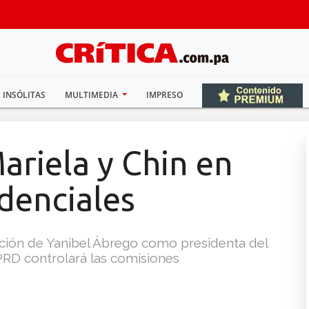
INSÓLITAS
MULTIMEDIA
IMPRESO
Mariela y Chin en
denciales
cción de Yanibel Ábrego como presidenta del
PRD controlará las comisiones