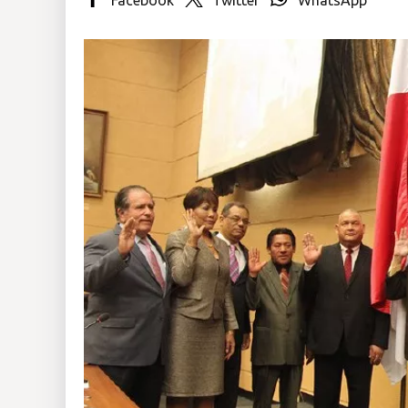
Insólitas
Multimedia
Impreso