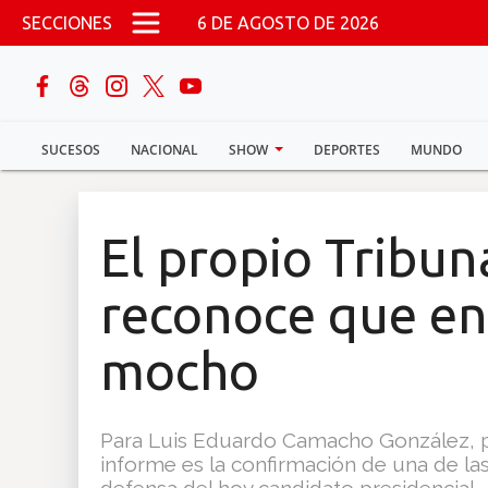
Pasar al contenido principal
SECCIONES
6 DE AGOSTO DE 2026
buscar
SUCESOS
NACIONAL
SHOW
DEPORTES
MUNDO
Sucesos
Nacional
El propio Tribun
Política
reconoce que en
Show
mocho
Deportes
Para Luis Eduardo Camacho González, par
informe es la confirmación de una de la
Mundo
defensa del hoy candidato presidencial.