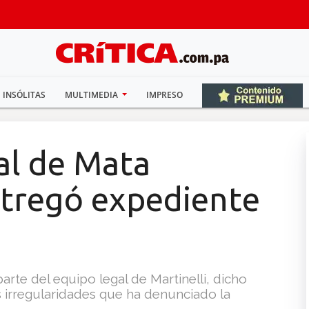
INSÓLITAS
MULTIMEDIA
IMPRESO
al de Mata
tregó expediente
te del equipo legal de Martinelli, dicho
s irregularidades que ha denunciado la