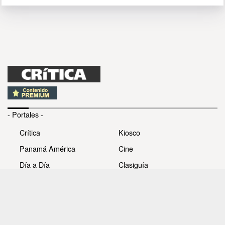
- Portales -
Crítica
Kiosco
Panamá América
Cine
Día a Día
Clasiguía
Mujer
Prémiate
Recetas
Impresora Pacífico
- Redes sociales -