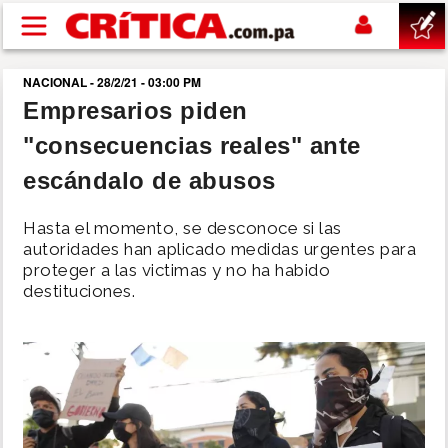
Pasar al contenido principal
NACIONAL - 28/2/21 - 03:00 PM
buscar
Empresarios piden
"consecuencias reales" ante
SUCESOS
escándalo de abusos
NACIONAL
Hasta el momento, se desconoce si las
autoridades han aplicado medidas urgentes para
POLÍTICA
proteger a las victimas y no ha habido
destituciones.
SHOW
DEPORTES
MUNDO